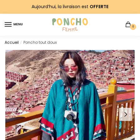
Sauter
Skip
Aujourd’hui, la livraison est
OFFERTE
à
to
la
content
MENU
navigation
0
Accueil
Poncho tout doux
/