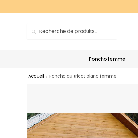
Sauter
Skip
à
to
la
content
navigation
Recherche
Recherche
pour :
Poncho femme
Accueil
Poncho au tricot blanc femme
/