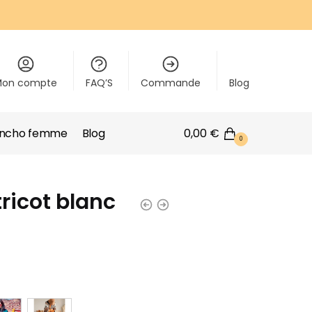
Mon compte
FAQ’S
Commande
Blog
oncho femme
Blog
0,00
€
0
ricot blanc