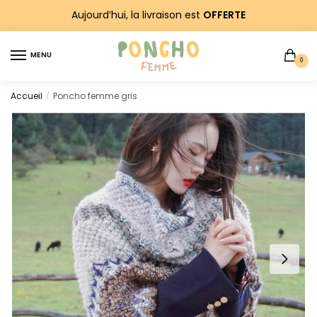
Sauter
Skip
Aujourd’hui, la livraison est
OFFERTE
à
to
la
content
MENU
navigation
0
Accueil
Poncho femme gris
/