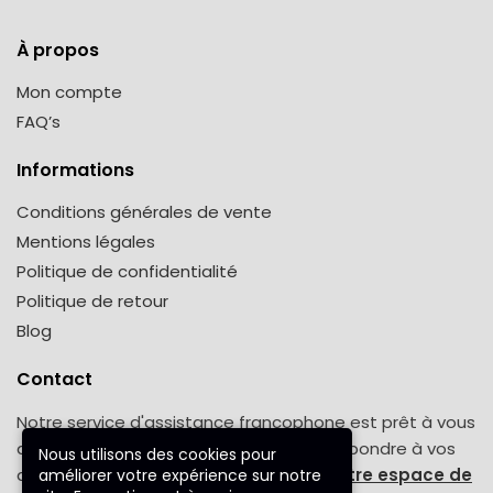
À propos
Mon compte
FAQ’s
Informations
Conditions générales de vente
Mentions légales
Politique de confidentialité
Politique de retour
Blog
Contact
Notre service d'assistance francophone est prêt à vous
aider tout au long de la semaine pour répondre à vos
Nous utilisons des cookies pour
demandes. Une question ? Venez sur
notre espace de
améliorer votre expérience sur notre