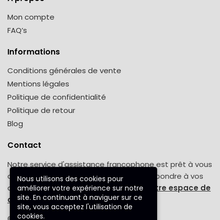
Mon compte
FAQ’s
Informations
Conditions générales de vente
Mentions légales
Politique de confidentialité
Politique de retour
Blog
Contact
Notre service d'assistance francophone est prêt à vous
aider tout au long de la semaine pour répondre à vos
Nous utilisons des cookies pour
demandes. Une question ? Venez sur
notre espace de
améliorer votre expérience sur notre
site. En continuant à naviguer sur ce
contact.
site, vous acceptez l'utilisation de
cookies.
© 2023 poncho-femme.fr™