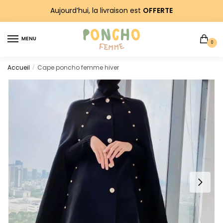
Sauter
Skip
Aujourd’hui, la livraison est
OFFERTE
à
to
la
content
MENU
navigation
0
Accueil
Cape poncho femme hiver
/