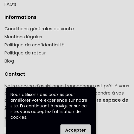
FAQ’s
Informations
Conditions générales de vente
Mentions légales
Politique de confidentialité
Politique de retour
Blog
Contact
Notre service d'assistance francophone est prêt à vous
aider tout au long de la semaine pour répondre à vos
Nous utilisons des cookies pour
demandes. Une question ? Venez sur
notre espace de
améliorer votre expérience sur notre
site. En continuant à naviguer sur ce
contact.
site, vous acceptez l'utilisation de
cookies.
© 2023 poncho-femme.fr™
Accepter