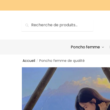
Sauter
Skip
à
to
la
content
navigation
Recherche
Recherche
pour :
Poncho femme
Accueil
Poncho femme de qualité
/