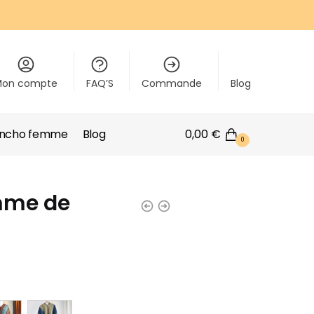
Mon compte
FAQ’S
Commande
Blog
oncho femme
Blog
0,00
€
0
mme de