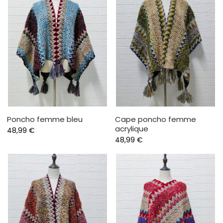
Poncho femme bleu
Cape poncho femme
acrylique
48,99
€
48,99
€