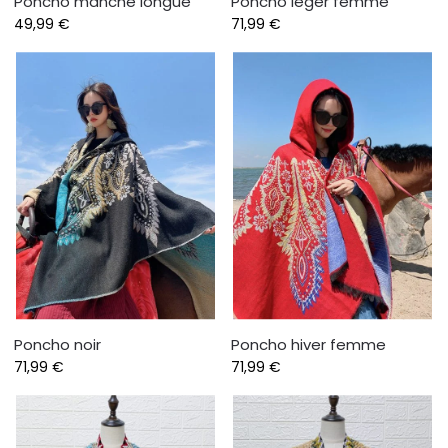
Poncho manche longue
Poncho léger femme
49,99
€
71,99
€
Poncho noir
Poncho hiver femme
71,99
€
71,99
€