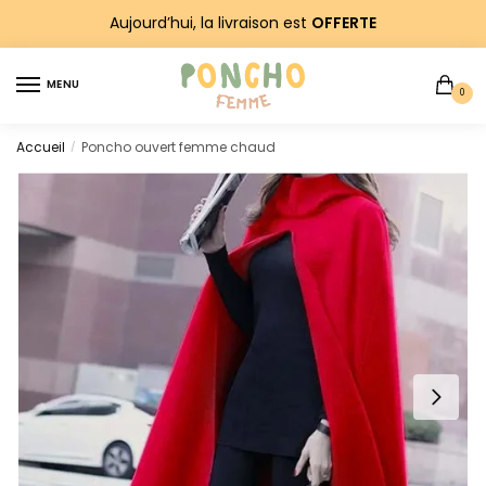
Sauter
Skip
Aujourd’hui, la livraison est
OFFERTE
à
to
la
content
MENU
navigation
0
Accueil
Poncho ouvert femme chaud
/