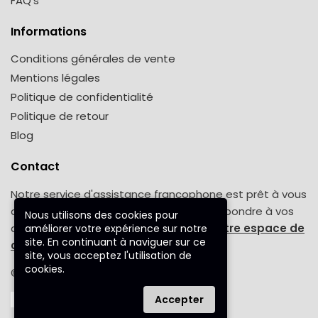
FAQ’s
Informations
Conditions générales de vente
Mentions légales
Politique de confidentialité
Politique de retour
Blog
Contact
Notre service d'assistance francophone est prêt à vous
aider tout au long de la semaine pour répondre à vos
Nous utilisons des cookies pour
demandes. Une question ? Venez sur
notre espace de
améliorer votre expérience sur notre
site. En continuant à naviguer sur ce
contact.
site, vous acceptez l'utilisation de
cookies.
© 2023 poncho-femme.fr™
Accepter