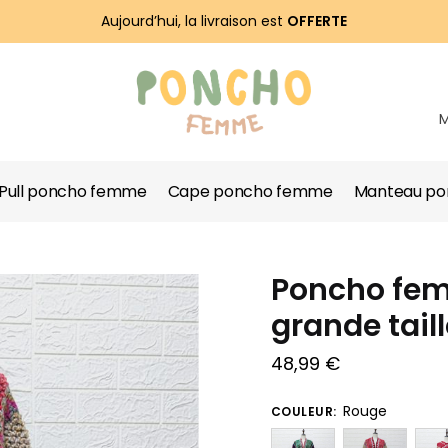
Aujourd’hui, la livraison est
OFFERTE
Pull poncho femme
Cape poncho femme
Manteau p
Poncho fem
grande tail
48,99
€
Rouge
COULEUR: