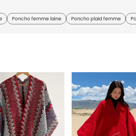
e
Poncho femme laine
Poncho plaid femme
P