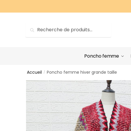
Sauter
Skip
à
to
la
content
navigation
Recherche
Recherche
pour :
Poncho femme
Accueil
Poncho femme hiver grande taille
/