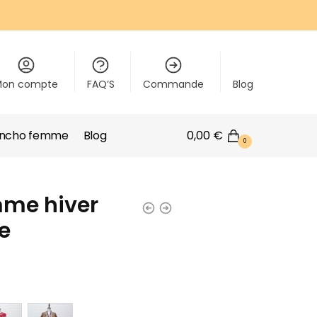
Mon compte
FAQ’S
Commande
Blog
oncho femme
Blog
0,00
€
0
me hiver
le